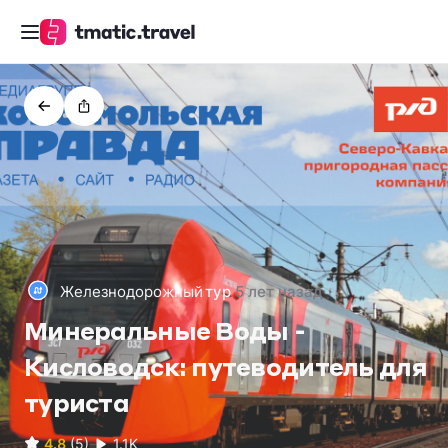
Железнодорожный
тур
5 лет назад
Минеральные Воды -
Кисловодск: путеводитель для
туриста
1.1K
4.8
(5)