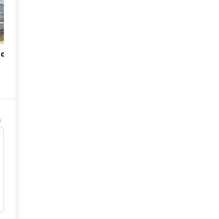
ская
Пятигорск
Ессентуки
Кисло
1.8K
2.2K
2.5K
е