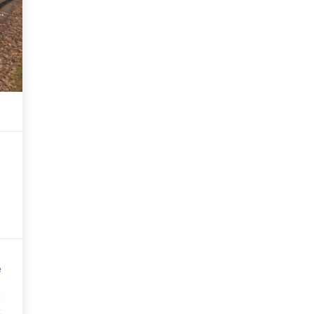
п
в
е
4
5
0.0
0.0
0.0