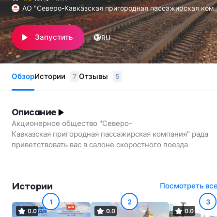
АО "Северо-Кавказская пригородная пассажирская ком
ания"
Запустить
RU
Обзор
Истории
Отзывы
7
5
Описание
Акционерное общество "Северо-
Кавказская пригородная пассажирская компания" рада
приветствовать вас в салоне скоростного поезда
«Ласточка». Мы подготовили для вас краткий экскурс по
основным достопримечательностям городов, входящих 
маршрут нашего экспресса.
Истории
Посмотреть вс
1
2
3
#ждпутешествие
0.0
0.0
0.0