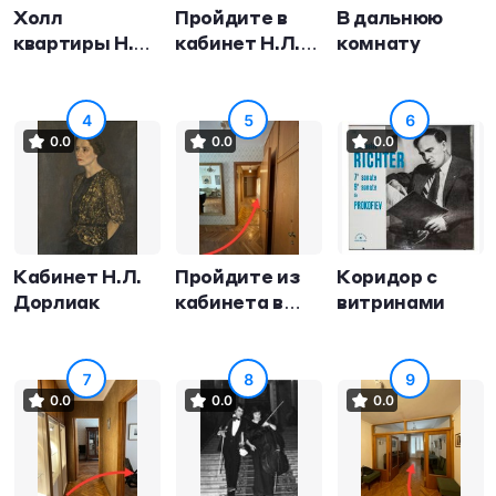
Холл
Пройдите в
В дальнюю
квартиры Н.Л.
кабинет Н.Л.
комнату
Дорлиак
Дорлиак
4
5
6
0.0
0.0
0.0
Кабинет Н.Л.
Пройдите из
Коридор с
Дорлиак
кабинета в
витринами
коридор
7
8
9
0.0
0.0
0.0