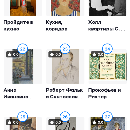
Пройдите в
Кухня,
Холл
кухню
коридор
квартиры С. Т.
Рихтера
22
23
24
0.0
0.0
0.0
Анна
Роберт Фальк
Прокофьев и
Ивановна
и Святослав
Рихтер
Трояновская
Рихтер
25
26
27
0.0
0.0
0.0