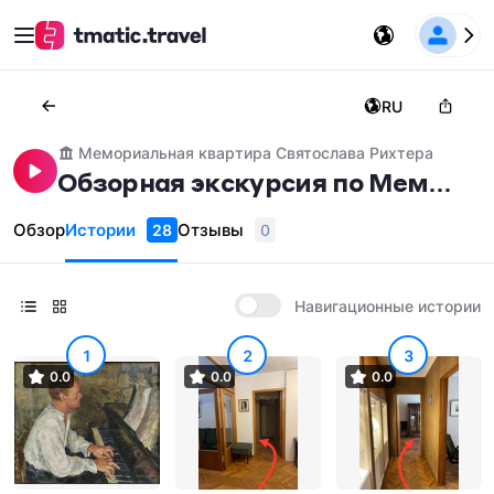
RU
Мемориальная квартира Святослава Рихтера
Обзорная экскурсия по Мемо
риальной квартире Святосла
Обзор
Истории
Отзывы
28
0
ва Рихтера
Навигационные истории
1
2
3
0.0
0.0
0.0