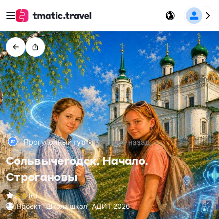
Прогулочный
тур
6 месяцев назад
Сольвычегодск. Начало.
Строгановы
5.0
(6)
Проект "Школа школ" АДИТ 2026