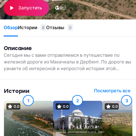
Запустить
RU
Обзор
Истории
Отзывы
8
0
Описание
Сегодня мы с вами отправляемся в путешествие по
железной дороге из Махачкалы в Дербент. По дороге вы
узнаете об интересной и непростой истории этой
дороги, о местах, через которые проходит маршрут
поезда, и о том, чего не разглядишь из окна нашего
поезда. Поездка займет около двух с половиной часов.
Истории
Посмотреть все
Приятного путешествия!
1
2
3
0.0
0.0
0.0