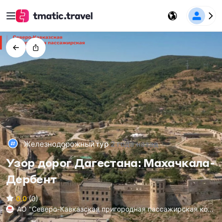
Железнодорожный
тур
2 года назад
Узор дорог Дагестана: Махачкала-
Дербент
0.0
(0)
АО "Северо-Кавказская пригородная пассажирская ком
пания"