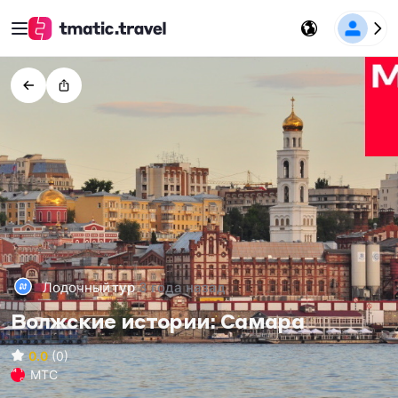
Лодочный
тур
3 года назад
Волжские истории: Самара
0.0
(0)
МТС