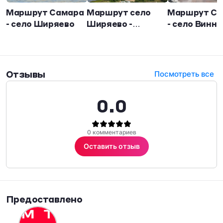
стационарного компьютера, находясь дома.
Маршрут Самара
Маршрут село
Маршрут Са
Аудиогид озвучил Михаил Перепелкин, известный
- село Ширяево
Ширяево -
- село Винн
самарский краевед и телеведущий, доктор
Самара
филологических наук, профессор Самарского
университета. Автор саунд-дизайна Алла Фармер.
Отзывы
Посмотреть все
0.0
0 комментариев
Оставить отзыв
Предоставлено