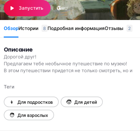
Запустить
RU
Обзор
Истории
Подробная информация
Отзывы
8
2
Описание
Дорогой друг!
Предлагаем тебе необычное путешествие по музею!
В этом путешествии придется не только смотреть, но и
слушать. А помогут тебе два наших героя – музейный кот
Музеус (для друзей – просто Музя) и девочка Маруся.
Теги
...Как-то раз любознательная девочка Маруся вместе с
мамой и папой решила погулять по музею. Очень ей все
👦
🧒
Для подростков
Для детей
понравилось, но даже очень умные взрослые не смогли
ответить на все марусины вопросы… А вот мудрый и
🧑
Для взрослых
опытный музейный кот Музеус с удовольствием
побеседовал с Марусей, рассказал много удивительных
историй и научил понимать ИСКУССТВО!
Приглашаем тебя погулять по музейным залам и