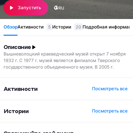
Запустить
RU
Обзор
Активности
Истории
Подробная информац
5
20
Описание
Вышневолоцкий краеведческий музей открыт 7 ноября
1932 г. С 1977 г. музей является филиалом Тверского
государственного объединенного музея. В 2005 г.
завершена очередная реконструкция музея. Фонды
музея насчитывают 43 тысячи экспонатов.
Экспозиционная площадь музея составляет 1200 кв.м. В
Активности
Посмотреть все
создании экспозиций принимали участие научные
сотрудники Тверского государственного объединенного
музея.
Истории
Посмотреть все
#welcometver